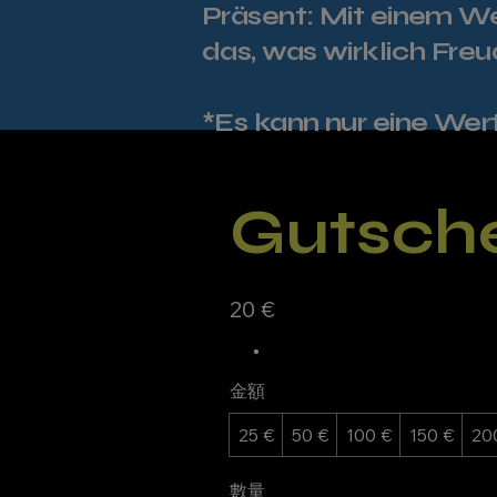
Präsent: Mit einem We
das, was wirklich Fre
*Es kann nur eine Wer
Gutsch
20 €
金額
25 €
50 €
100 €
150 €
20
數量