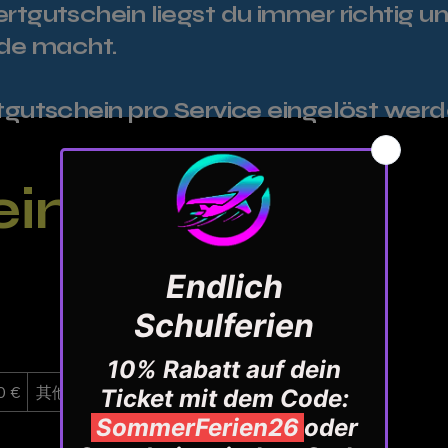
rtgutschein liegst du immer richtig u
ude macht.
tgutschein pro Service eingelöst wer
ein
0 €
其他金額