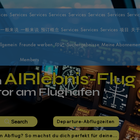
ices
Services
Services
Services
Services
Services
Services
Servi
一般来说
一般来说
预订概念
Services
Services
Services
项目
关
llgemein
Freunde werben
印记
Suchergebnisse
Meine Abonnemen
Members
AIRlebnis-Flug
m
tor am Flughafen
Search
Departure-Abflugzeiten
Bereit für den Abflug? So machst du dich perfekt für deinen Simulatorflug bereit