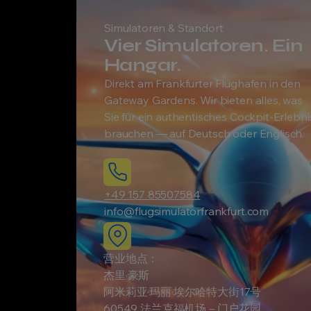
Simulatoren & Standort
Vier Simulatoren. Ein
Hangar.
Direkt am Frankfurter Flughafen in den
Gateway Gardens. Wir bieten alles, was
Sie für ein authentisches Cockpit-Erlebni
brauchen — auf Deutsch oder Englisch.
+49 157 85507584
info@flugsimulatorfrankfurt.com
营业地点：
杰里·豪斯
阿米莉亚·玛丽·埃尔哈特大街17号
60549 法兰克福机场 – 门户花园