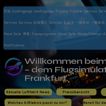
开始
Landingpage
Landingpage
Projekte
Projekte
Services
Serv
Services
Services
在线预订
Services
礼品卡
一般来说
一般来说
Neue Seite
博客
Treueprogramm
Neue Seite
Meine Prämien
A
Notifications
Willkommen bei
– dem Flugsimula
Frankfurt.
Aktuelle Luftfahrt News
Preisübersicht
Welches AIRlebnis passt zu mir?