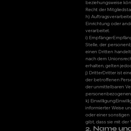
beziehungsweise kön
Recht der Mitgliedst
h) Auftragsverarbeite
Einrichtung oder and
verarbeitet.
i) EmpfängerEmpfänger
Stelle, der personen
einen Dritten handel
nach dem Unionsrech
erhalten, gelten jedo
j) DritterDritter ist 
der betroffenen Pers
der unmittelbaren Ve
personenbezogenen D
k) EinwilligungEinwill
informierter Weise u
oder einer sonstigen
gibt, dass sie mit d
2. Name und 