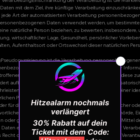
ten mit dem Ziel, ihre künftige Verarbeitung einzuschränke
 ist jede Art der automatisierten Verarbeitung personenbezogen
 personenbezogenen Daten verwendet werden, um bestimmte
f eine natürliche Person beziehen, zu bewerten, insbesondere
tung, wirtschaftlicher Lage, Gesundheit, persönlicher Vorlieben
alten, Aufenthaltsort oder Ortswechsel dieser natürlichen Per
Pseudonymisierung ist die Verarbeitung personenbezogener 
onenbezogenen Daten ohne Hinzuziehung zusätzlicher Inform
etroffenen Person zugeordnet werden können, sofern diese zu
dert aufbewahrt werden und technischen und organisatori
hrleisten, dass die personenbezogenen Daten nicht einer ident
türlichen Person zugewiesen werden.
der für die Verarbeitung VerantwortlicherVerantwortlicher oder
rtlicher ist die natürliche oder juristische Person, Behörde, E
llein oder gemeinsam mit anderen über die Zwecke und Mittel 
ten entscheidet. Sind die Zwecke und Mittel dieser Verarb
 Recht der Mitgliedstaaten vorgegeben, so kann der Verantw