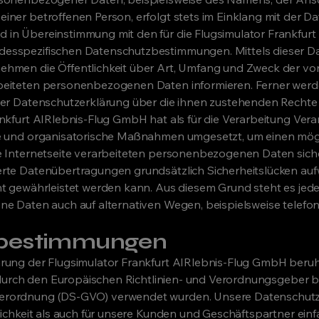
iner betroffenen Person, erfolgt stets im Einklang mit der D
in Übereinstimmung mit den für die Flugsimulator Frankfurt
esspezifischen Datenschutzbestimmungen. Mittels dieser D
ehmen die Öffentlichkeit über Art, Umfang und Zweck der vo
beiteten personenbezogenen Daten informieren. Ferner werd
ser Datenschutzerklärung über die ihnen zustehenden Rechte 
nkfurt AIRlebnis-Flug GmbH hat als für die Verarbeitung Vera
he und organisatorische Maßnahmen umgesetzt, um einen mögl
e Internetseite verarbeiteten personenbezogenen Daten sich
rte Datenübertragungen grundsätzlich Sicherheitslücken auf
ht gewährleistet werden kann. Aus diesem Grund steht es jed
ne Daten auch auf alternativen Wegen, beispielsweise telefon
sbestim
mungen
rung der Flugsimulator Frankfurt AIRlebnis-Flug GmbH beruh
ie durch den Europäischen Richtlinien- und Verordnungsgeber b
rordnung (DS-GVO) verwendet wurden. Unsere Datenschutze
lichkeit als auch für unsere Kunden und Geschäftspartner ein