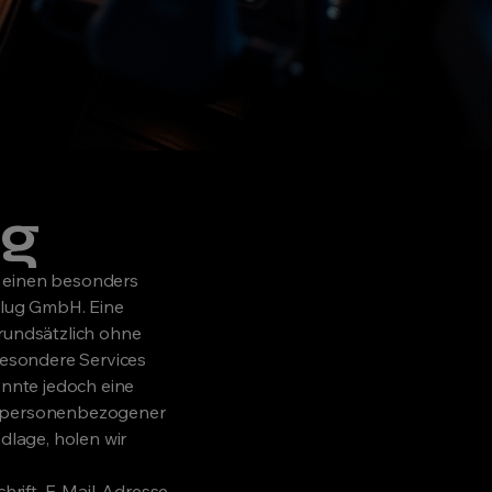
ng
t einen besonders
-Flug GmbH. Eine
grundsätzlich ohne
esondere Services
nnte jedoch eine
ng personenbezogener
dlage, holen wir
rift, E-Mail-Adresse