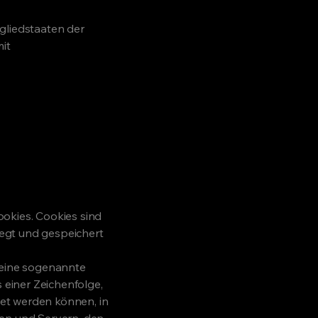
gliedstaaten der
it
okies. Cookies sind
egt und gespeichert
 eine sogenannte
 einer Zeichenfolge,
et werden können, in
ten und Servern, den