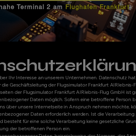
nahe Terminal 2 am
Flughafen Frankfurt
nschutzerkläru
über Ihr Interesse an unserem Unternehmen. Datenschutz ha
r die Geschäftsleitung der Flugsimulator Frankfurt AIRlebnis
seiten der Flugsimulator Frankfurt AIRlebnis-Flug GmbH ist 
nbezogener Daten möglich. Sofern eine betroffene Person b
s über unsere Internetseite in Anspruch nehmen möchte, kö
enbezogener Daten erforderlich werden. Ist die Verarbeitu
d besteht für eine solche Verarbeitung keine gesetzliche Grun
igung der betroffenen Person ein.
sonenbezogener Daten, beispielsweise des Namens, der Ansch