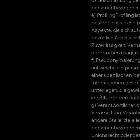
personenbezogener Da
e) ProfilingProfiling
besteht, dass diese
Aspekte, die sich au
bezüglich Arbeitsleis
Zuverlässigkeit, Verh
oder vorherzusagen.
f) Pseudonymisierung
auf welche die pers
einer spezifischen b
Informationen geson
unterliegen, die gewä
identifizierbaren na
g) Verantwortlicher o
Verarbeitung Verantwo
andere Stelle, die a
personenbezogenen Da
Unionsrecht oder das