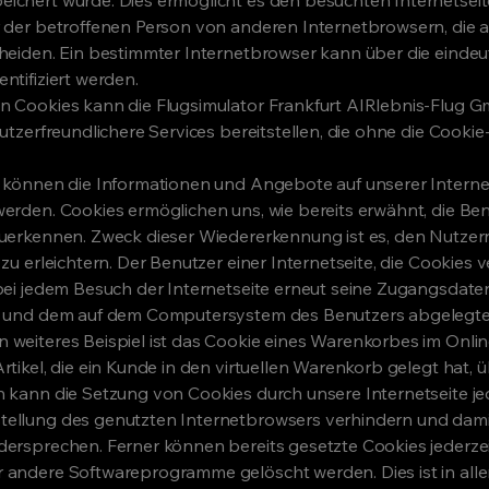
r der betroffenen Person von anderen Internetbrowsern, die 
cheiden. Ein bestimmter Internetbrowser kann über die eindeu
ntifiziert werden.
n Cookies kann die Flugsimulator Frankfurt AIRlebnis-Flug
nutzerfreundlichere Services bereitstellen, die ohne die Cooki
s können die Informationen und Angebote auf unserer Interne
werden. Cookies ermöglichen uns, wie bereits erwähnt, die Be
zuerkennen. Zweck dieser Wiedererkennung ist es, den Nutze
 zu erleichtern. Der Benutzer einer Internetseite, die Cookies
bei jedem Besuch der Internetseite erneut seine Zugangsdaten
te und dem auf dem Computersystem des Benutzers abgelegt
 weiteres Beispiel ist das Cookie eines Warenkorbes im Onli
rtikel, die ein Kunde in den virtuellen Warenkorb gelegt hat, ü
 kann die Setzung von Cookies durch unsere Internetseite jede
tellung des genutzten Internetbrowsers verhindern und dami
dersprechen. Ferner können bereits gesetzte Cookies jederzei
 andere Softwareprogramme gelöscht werden. Dies ist in all