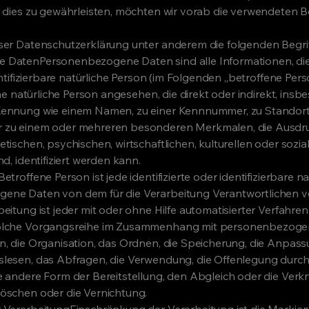
 dies zu gewährleisten, möchten wir vorab die verwendeten Be
ser Datenschutzerklärung unter anderem die folgenden Begrif
DatenPersonenbezogene Daten sind alle Informationen, die 
dentifizierbare natürliche Person (im Folgenden „betroffene Pers
ine natürliche Person angesehen, die direkt oder indirekt, insb
Kennung wie einem Namen, zu einer Kennnummer, zu Standortd
 zu einem oder mehreren besonderen Merkmalen, die Ausdru
tischen, psychischen, wirtschaftlichen, kulturellen oder sozial
d, identifiziert werden kann.
troffene Person ist jede identifizierte oder identifizierbare na
ene Daten von dem für die Verarbeitung Verantwortlichen ve
eitung ist jeder mit oder ohne Hilfe automatisierter Verfahre
olche Vorgangsreihe im Zusammenhang mit personenbezoge
n, die Organisation, das Ordnen, die Speicherung, die Anpas
lesen, das Abfragen, die Verwendung, die Offenlegung durch
e andere Form der Bereitstellung, den Abgleich oder die Verk
öschen oder die Vernichtung.
 VerarbeitungEinschränkung der Verarbeitung ist die Markie