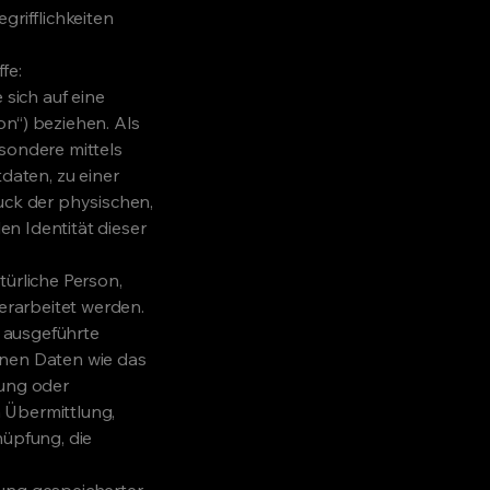
grifflichkeiten
fe:
sich auf eine
on“) beziehen. Als
esondere mittels
aten, zu einer
ck der physischen,
en Identität dieser
türliche Person,
rarbeitet werden.
n ausgeführte
nen Daten wie das
sung oder
 Übermittlung,
nüpfung, die
rung gespeicherter