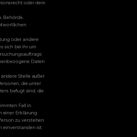
nionsrecht oder dem
n, Behörde,
ntwortlichen
chtung oder andere
 sich bei ihr um
ersuchungsauftrags
sonenbezogene Daten
r andere Stelle außer
ersonen, die unter
rs befugt sind, die
timmten Fall in
 einer Erklärung
 Person zu verstehen
 einverstanden ist.