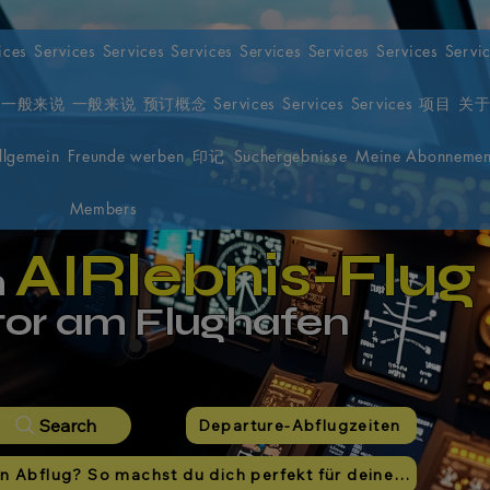
ices
Services
Services
Services
Services
Services
Services
Servi
一般来说
一般来说
预订概念
Services
Services
Services
项目
关
llgemein
Freunde werben
印记
Suchergebnisse
Meine Abonnemen
Members
AIRlebnis-Flug
m
tor am Flughafen
Search
Departure-Abflugzeiten
Bereit für den Abflug? So machst du dich perfekt für deinen Simulatorflug bereit