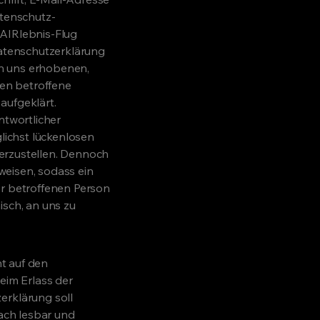
atenschutz-
 AIRlebnis-Flug
atenschutzerklärung
n uns erhobenen,
en betroffene
aufgeklärt.
ntwortlicher
ichst lückenlosen
erzustellen. Dennoch
weisen, sodass ein
er betroffenen Person
isch, an uns zu
t auf den
eim Erlass der
rklärung soll
fach lesbar und