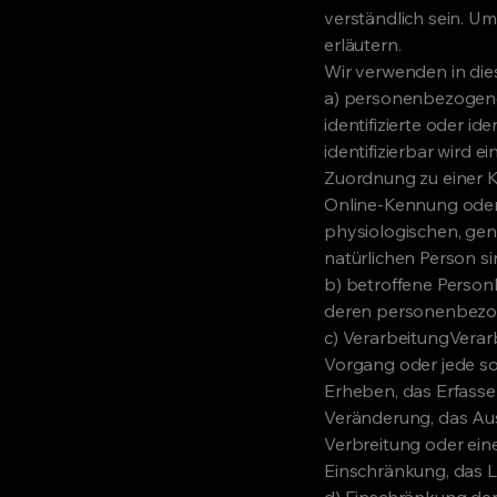
verständlich sein. Um
erläutern.
Wir verwenden in die
a) personenbezogene 
identifizierte oder i
identifizierbar wird e
Zuordnung zu einer 
Online-Kennung oder
physiologischen, gene
natürlichen Person sin
b) betroffene PersonBe
deren personenbezog
c) VerarbeitungVerarb
Vorgang oder jede s
Erheben, das Erfasse
Veränderung, das Aus
Verbreitung oder ein
Einschränkung, das L
d) Einschränkung der