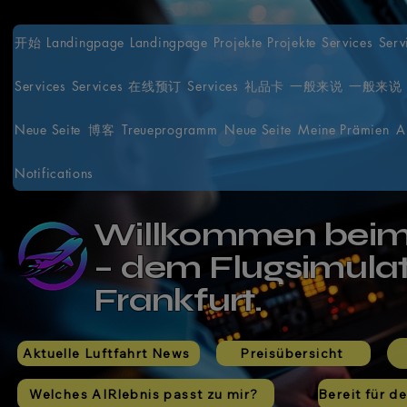
开始
Landingpage
Landingpage
Projekte
Projekte
Services
Serv
Services
Services
在线预订
Services
礼品卡
一般来说
一般来说
Neue Seite
博客
Treueprogramm
Neue Seite
Meine Prämien
A
Notifications
Willkommen bei
– dem Flugsimula
Frankfurt.
Aktuelle Luftfahrt News
Preisübersicht
Welches AIRlebnis passt zu mir?