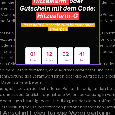
nen die bestimmten Kriterien seiner Benennung nach dem U
aaten vorgesehen werden.
rAuftragsverarbeiter ist eine natürliche oder juristische Perso
ere Stelle, die personenbezogene Daten im Auftrag des Vera
 ist eine natürliche oder juristische Person, Behörde, Einri
bezogene Daten offengelegt werden, unabhängig davon, ob es
t oder nicht. Behörden, die im Rahmen eines bestimmten Unt
t oder dem Recht der Mitgliedstaaten möglicherweise per
ch nicht als Empfänger.
eine natürliche oder juristische Person, Behörde, Einrichtung ode
on, dem Verantwortlichen, dem Auftragsverarbeiter und den P
rantwortung des Verantwortlichen oder des Auftragsverarbeite
aten zu verarbeiten.
igung ist jede von der betroffenen Person freiwillig für den bes
nd unmissverständlich abgegebene Willensbekundung in Form
 eindeutigen bestätigenden Handlung, mit der die betroffene
er Verarbeitung der sie betreffenden personenbezogenen Daten
Anschrift des für die Verarbeitung