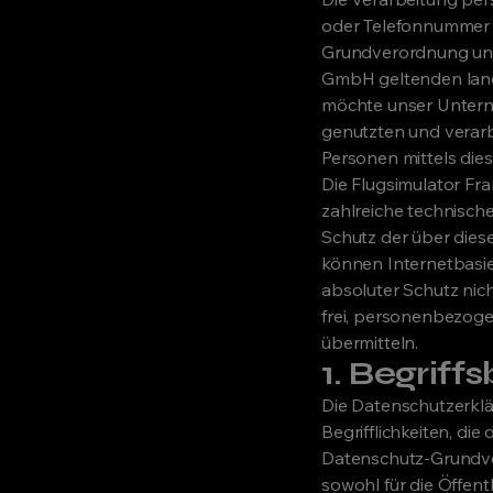
oder Telefonnummer e
Grundverordnung und 
GmbH geltenden land
möchte unser Untern
genutzten und verar
Personen mittels die
Die Flugsimulator Fra
zahlreiche technisc
Schutz der über dies
können Internetbasie
absoluter Schutz nic
frei, personenbezoge
übermitteln.
1. Begriff
Die Datenschutzerklä
Begrifflichkeiten, d
Datenschutz-Grundve
sowohl für die Öffent