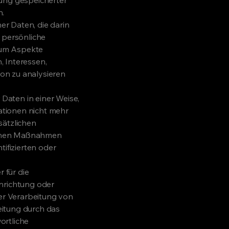
n.
er Daten, die darin
 persönliche
, um Aspekte
, Interessen,
son zu analysieren
Daten in einer Weise,
ationen nicht mehr
sätzlichen
schen Maßnahmen
ifizierten oder
 für die
inrichtung oder
der Verarbeitung von
eitung durch das
ortliche