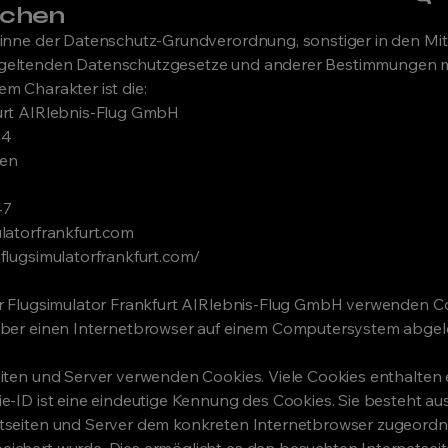
ichen
Sinne der Datenschutz-Grundverordnung, sonstiger in den Mit
geltenden Datenschutzgesetze und anderer Bestimmungen m
m Charakter ist die:
urt AIRlebnis-Flug GmbH
24
fen
47
ulatorfrankfurt.com
flugsimulatorfrankfurt.com/
er Flugsimulator Frankfurt AIRlebnis-Flug GmbH verwenden Co
 über einen Internetbrowser auf einem Computersystem abgel
eiten und Server verwenden Cookies. Viele Cookies enthalten
e-ID ist eine eindeutige Kennung des Cookies. Sie besteht aus
tseiten und Server dem konkreten Internetbrowser zugeordn
ichert wurde. Dies ermöglicht es den besuchten Internetsei