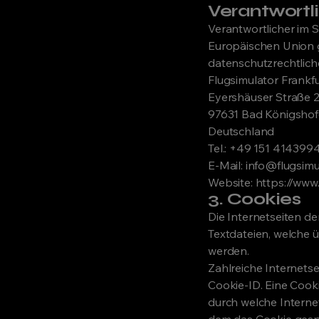
Verantwortl
Verantwortlicher im 
Europäischen Union 
datenschutzrechtliche
Flugsimulator Frankf
Eyershäuser Straße 
97631 Bad Königsho
Deutschland
Tel.: +49 151 414399
E-Mail: info@flugsim
Website: https://www.
3. Cookies
Die Internetseiten d
Textdateien, welche
werden.
Zahlreiche Internets
Cookie-ID. Eine Cooki
durch welche Interne
dem das Cookie gespe